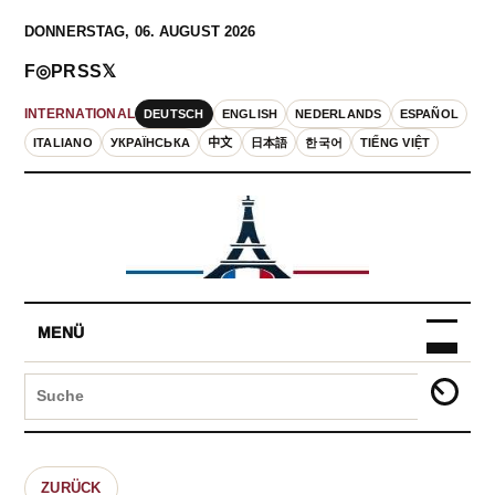
DONNERSTAG, 06. AUGUST 2026
F
◎
P
RSS
𝕏
DEUTSCH
ENGLISH
NEDERLANDS
ESPAÑOL
INTERNATIONAL
ITALIANO
УКРАЇНСЬКА
中文
日本語
한국어
TIẾNG VIỆT
MENÜ
ZURÜCK