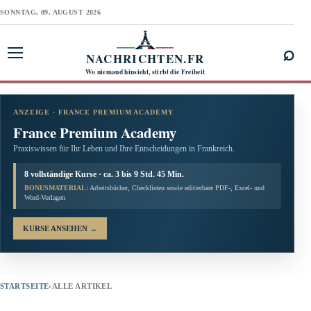
SONNTAG, 09. AUGUST 2026
⌕
NACHRICHTEN.FR
Menü öffnen
Wo niemand hinsieht, stirbt die Freiheit
ANZEIGE · FRANCE PREMIUM ACADEMY
France Premium Academy
Praxiswissen für Ihr Leben und Ihre Entscheidungen in Frankreich.
8 vollständige Kurse · ca. 3 bis 9 Std. 45 Min.
BONUSMATERIAL:
Arbeitsbücher, Checklisten sowie editierbare PDF-, Excel- und
Word-Vorlagen
KURSE ANSEHEN
→
STARTSEITE
›
ALLE ARTIKEL