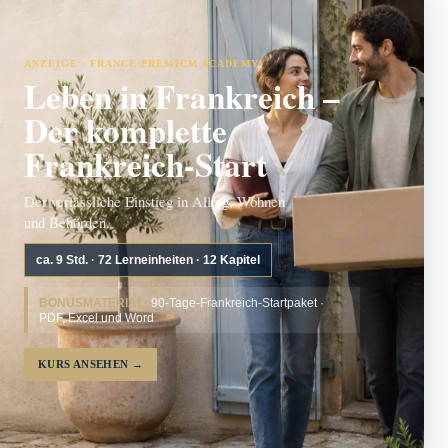
ANZEIGE · FRANCE PREMIUM ACADEMY
Leben in Frankreich –
Der komplette
Frankreich-Start
Der verlässliche Einstieg in Alltag, Wohnen
und Behörden.
ca. 9 Std. · 72 Lerneinheiten · 12 Kapitel
BONUSMATERIAL:
90-Tage-Frankreich-Startpaket ·
PDF, Excel und Word
KURS ANSEHEN
→