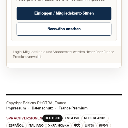
Einloggen / Mitgliedskonto öffnen
News-Abo ansehen
Login, Mitgliedskonto und Abonnement werden sicher über France
Premium verwaltet.
Copyright Editions PHOTRA, France
Impressum
·
Datenschutz
·
France Premium
DEUTSCH
ENGLISH
NEDERLANDS
SPRACHVERSIONEN
ESPAÑOL
ITALIANO
УКРАЇНСЬКА
中文
日本語
한국어