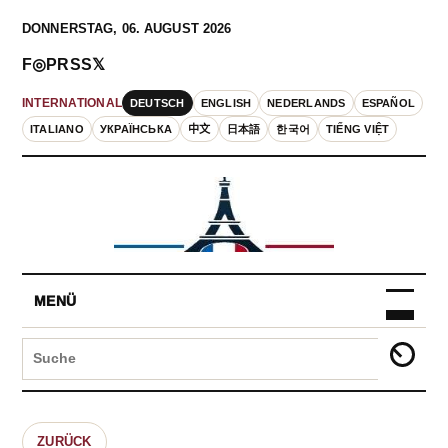
DONNERSTAG, 06. AUGUST 2026
F
◎
P
RSS
𝕏
DEUTSCH
ENGLISH
NEDERLANDS
ESPAÑOL
INTERNATIONAL
ITALIANO
УКРАЇНСЬКА
中文
日本語
한국어
TIẾNG VIỆT
MENÜ
ZURÜCK