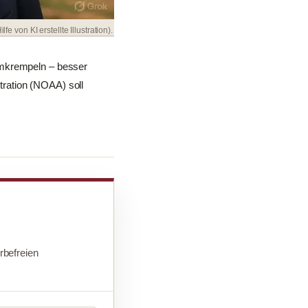
ilfe von KI erstellte Illustration).
umkrempeln – besser
ration (NOAA) soll
befreien