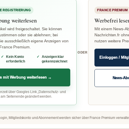
E REGISTRIERUNG
FRANCE PREMIUM
bung weiterlesen
Werbefrei lese
ikel wird freigeschaltet. Sie können
Mit einem News-Ab
stimmen oder sie ablehnen; bei
Nachrichten.fr ohn
e ausschließlich eigene Anzeigen von
nutzen weitere Pr
 France Premium.
ODER
Kein Konto
Anzeigen klar
Einloggen / Mitg
erforderlich
gekennzeichnet
s mit Werbung weiterlesen →
News-Ab
erzeit über Googles Link „Datenschutz- und
“ am Seitenende geändert werden.
ogin, Mitgliedskonto und Abonnement werden sicher über France Premium verwalte