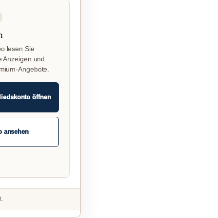
n
o lesen Sie
e Anzeigen und
emium-Angebote.
liedskonto öffnen
o ansehen
t.