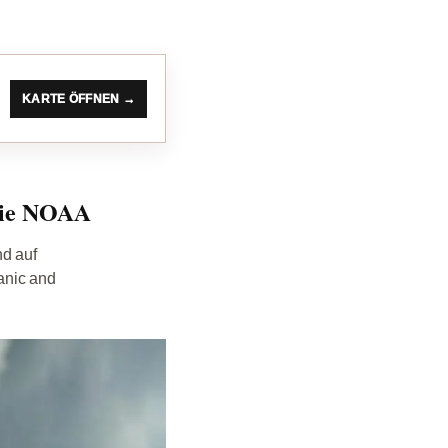
KARTE ÖFFNEN →
 die NOAA
nd auf
anic and