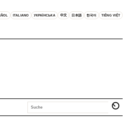
AÑOL
ITALIANO
УКРАЇНСЬКА
中文
日本語
한국어
TIẾNG VIỆT