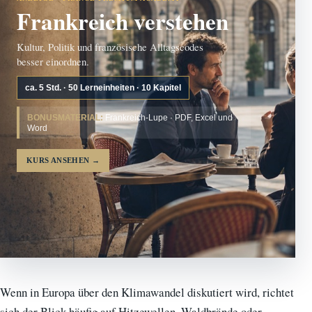
Frankreich verstehen
Kultur, Politik und französische Alltagscodes
besser einordnen.
ca. 5 Std. · 50 Lerneinheiten · 10 Kapitel
BONUSMATERIAL:
Frankreich-Lupe · PDF, Excel und
Word
KURS ANSEHEN
→
Wenn in Europa über den Klimawandel diskutiert wird, richtet
sich der Blick häufig auf Hitzewellen, Waldbrände oder