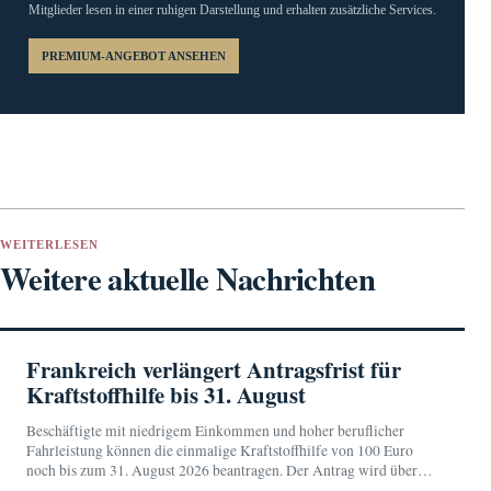
Mitglieder lesen in einer ruhigen Darstellung und erhalten zusätzliche Services.
PREMIUM-ANGEBOT ANSEHEN
WEITERLESEN
Weitere aktuelle Nachrichten
Frankreich verlängert Antragsfrist für
Kraftstoffhilfe bis 31. August
Beschäftigte mit niedrigem Einkommen und hoher beruflicher
Fahrleistung können die einmalige Kraftstoffhilfe von 100 Euro
noch bis zum 31. August 2026 beantragen. Der Antrag wird über
das persönliche Konto bei impots.gouv.fr gestellt.