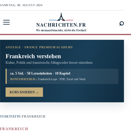
SAMSTAG, 08. AUGUST 2026
⌕
NACHRICHTEN.FR
Menü öffnen
Wo niemand hinsieht, stirbt die Freiheit
ANZEIGE · FRANCE PREMIUM ACADEMY
Frankreich verstehen
Kultur, Politik und französische Alltagscodes besser einordnen.
ca. 5 Std. · 50 Lerneinheiten · 10 Kapitel
BONUSMATERIAL:
Frankreich-Lupe · PDF, Excel und Word
KURS ANSEHEN
→
STARTSEITE
›
FRANKREICH
FRANKREICH