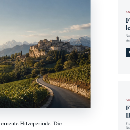
AN
F
l
Nac
ein
AN
F
I
 erneute Hitzeperiode. Die
Pr
Bo