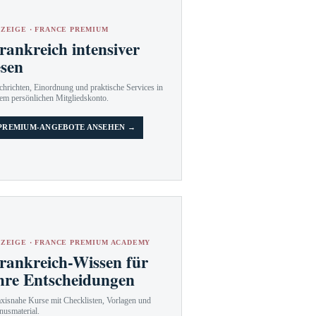
ZEIGE · FRANCE PREMIUM
rankreich intensiver
esen
hrichten, Einordnung und praktische Services in
em persönlichen Mitgliedskonto.
PREMIUM-ANGEBOTE ANSEHEN →
ZEIGE · FRANCE PREMIUM ACADEMY
rankreich-Wissen für
hre Entscheidungen
axisnahe Kurse mit Checklisten, Vorlagen und
nusmaterial.