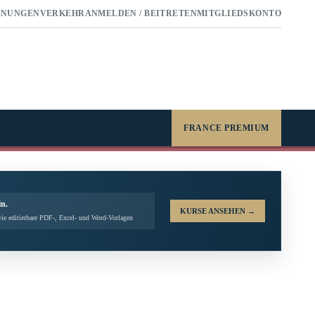
RNUNGEN
VERKEHR
ANMELDEN / BEITRETEN
MITGLIEDSKONTO
FRANCE PREMIUM
in.
KURSE ANSEHEN
→
ie editierbare PDF-, Excel- und Word-Vorlagen