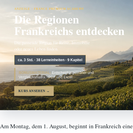
ANZEIGE · FRANCE PREMIUM ACADEMY
Die Regionen
Frankreichs entdecken
Die passende Region für Reise, Immobilie
oder neues Leben finden.
ca. 3 Std. · 38 Lerneinheiten · 9 Kapitel
BONUSMATERIAL:
Entscheidungsordner und
Vergleichsmatrix · PDF und Excel
KURS ANSEHEN
→
Am Montag, dem 1. August, beginnt in Frankreich eine