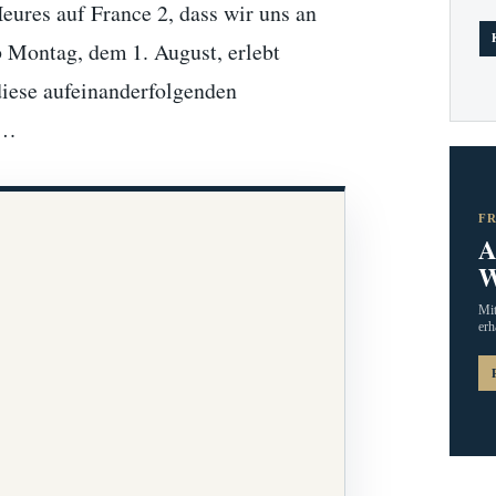
eures auf France 2, dass wir uns an
 Montag, dem 1. August, erlebt
diese aufeinanderfolgenden
n…
F
A
W
Mit
erh