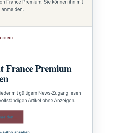
von France Premium. Sie können ihn mit
g anmelden.
BEFREI
t France Premium
sen
lieder mit gültigem News-Zugang lesen
vollständigen Artikel ohne Anzeigen.
melden →
ws-Abo ansehen