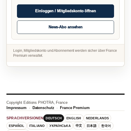
Einloggen / Mitgliedskonto öffnen
News-Abo ansehen
Login, Mitgliedskonto und Abonnement werden sicher über France
Premium verwaltet.
Copyright Editions PHOTRA, France
Impressum
·
Datenschutz
·
France Premium
DEUTSCH
ENGLISH
NEDERLANDS
SPRACHVERSIONEN
ESPAÑOL
ITALIANO
УКРАЇНСЬКА
中文
日本語
한국어