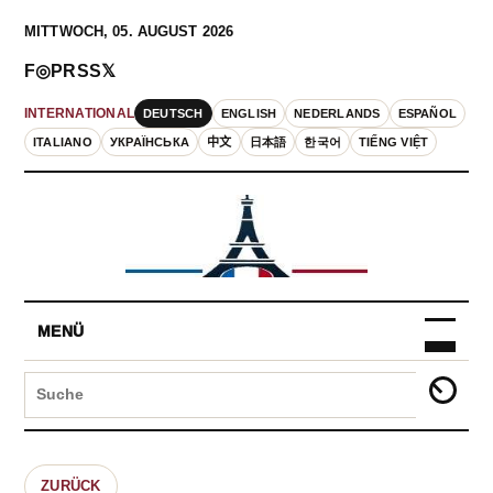
MITTWOCH, 05. AUGUST 2026
F
◎
P
RSS
𝕏
DEUTSCH
ENGLISH
NEDERLANDS
ESPAÑOL
INTERNATIONAL
ITALIANO
УКРАЇНСЬКА
中文
日本語
한국어
TIẾNG VIỆT
MENÜ
ZURÜCK