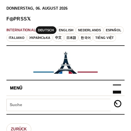
DONNERSTAG, 06. AUGUST 2026
F
◎
P
RSS
𝕏
DEUTSCH
ENGLISH
NEDERLANDS
ESPAÑOL
INTERNATIONAL
ITALIANO
УКРАЇНСЬКА
中文
日本語
한국어
TIẾNG VIỆT
MENÜ
ZURÜCK