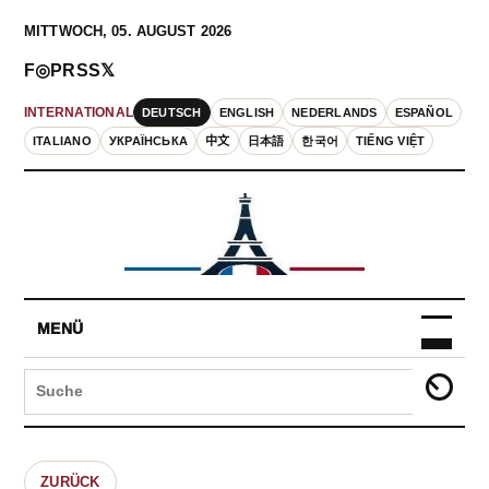
MITTWOCH, 05. AUGUST 2026
F
◎
P
RSS
𝕏
DEUTSCH
ENGLISH
NEDERLANDS
ESPAÑOL
INTERNATIONAL
ITALIANO
УКРАЇНСЬКА
中文
日本語
한국어
TIẾNG VIỆT
MENÜ
ZURÜCK