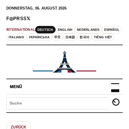
DONNERSTAG, 06. AUGUST 2026
F
◎
P
RSS
𝕏
DEUTSCH
ENGLISH
NEDERLANDS
ESPAÑOL
INTERNATIONAL
ITALIANO
УКРАЇНСЬКА
中文
日本語
한국어
TIẾNG VIỆT
MENÜ
ZURÜCK