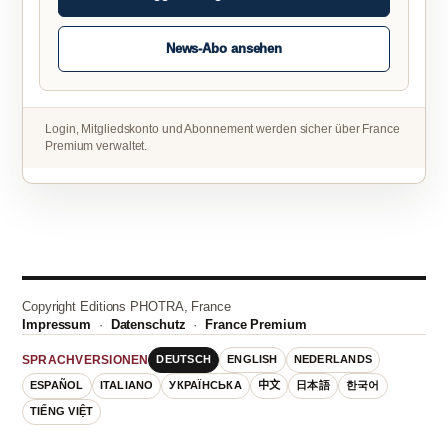
News-Abo ansehen
Login, Mitgliedskonto und Abonnement werden sicher über France
Premium verwaltet.
Copyright Editions PHOTRA, France
Impressum
·
Datenschutz
·
France Premium
DEUTSCH
ENGLISH
NEDERLANDS
SPRACHVERSIONEN
ESPAÑOL
ITALIANO
УКРАЇНСЬКА
中文
日本語
한국어
TIẾNG VIỆT