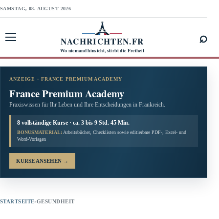
SAMSTAG, 08. AUGUST 2026
⌕
NACHRICHTEN.FR
Menü öffnen
Wo niemand hinsieht, stirbt die Freiheit
ANZEIGE · FRANCE PREMIUM ACADEMY
France Premium Academy
Praxiswissen für Ihr Leben und Ihre Entscheidungen in Frankreich.
8 vollständige Kurse · ca. 3 bis 9 Std. 45 Min.
BONUSMATERIAL:
Arbeitsbücher, Checklisten sowie editierbare PDF-, Excel- und
Word-Vorlagen
KURSE ANSEHEN
→
STARTSEITE
›
GESUNDHEIT