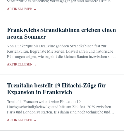
Stadt prüft das Schreiben; vorausgegangen sind mehrere Urteile
und die Umbenennung einer Straße.
ARTIKEL LESEN →
Frankreichs Strandkabinen erleben einen
neuen Sommer
Von Dunkerque bis Deauville gehören Strandkabinen fest zur
Küstenkultur. Begrenzte Mietzeiten, Losverfahren und historische
Führungen zeigen, wie begehrt die kleinen Bauten inzwischen sind.
ARTIKEL LESEN →
Trenitalia bestellt 19 Hitachi-Züge für
Expansion in Frankreich
Trenitalia France erweitert seine Flotte um 19
Hochgeschwindigkeitszüge und hält am Ziel fest, 2029 zwischen
Paris und London zu starten. Bis dahin sind noch technische und
regulatorische Hürden zu überwinden.
ARTIKEL LESEN →