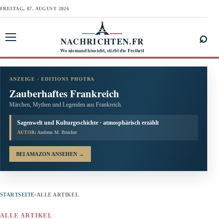
FREITAG, 07. AUGUST 2026
⌕
NACHRICHTEN.FR
Menü öffnen
Wo niemand hinsieht, stirbt die Freiheit
ANZEIGE · EDITIONS PHOTRA
Zauberhaftes Frankreich
Märchen, Mythen und Legenden aus Frankreich.
Sagenwelt und Kulturgeschichte · atmosphärisch erzählt
AUTOR:
Andreas M. Brucker
BEI AMAZON ANSEHEN
→
STARTSEITE
›
ALLE ARTIKEL
ALLE ARTIKEL