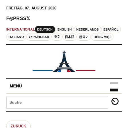
FREITAG, 07. AUGUST 2026
F
◎
P
RSS
𝕏
DEUTSCH
ENGLISH
NEDERLANDS
ESPAÑOL
INTERNATIONAL
ITALIANO
УКРАЇНСЬКА
中文
日本語
한국어
TIẾNG VIỆT
MENÜ
ZURÜCK