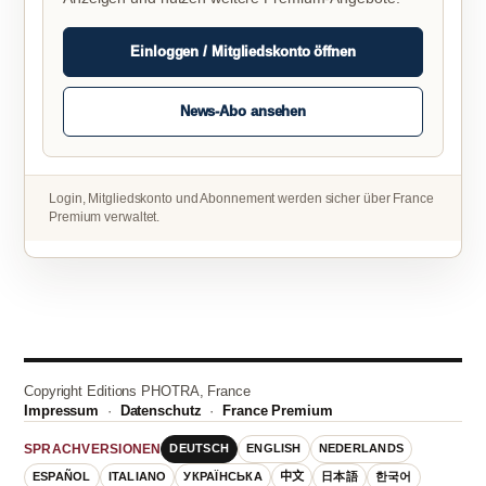
Einloggen / Mitgliedskonto öffnen
News-Abo ansehen
Login, Mitgliedskonto und Abonnement werden sicher über France
Premium verwaltet.
Copyright Editions PHOTRA, France
Impressum
·
Datenschutz
·
France Premium
DEUTSCH
ENGLISH
NEDERLANDS
SPRACHVERSIONEN
ESPAÑOL
ITALIANO
УКРАЇНСЬКА
中文
日本語
한국어