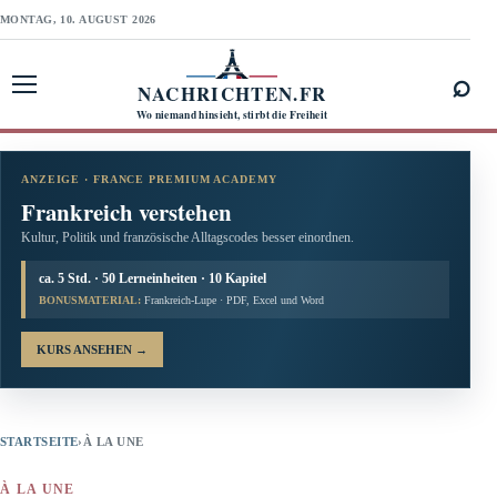
MONTAG, 10. AUGUST 2026
⌕
NACHRICHTEN.FR
Menü öffnen
Wo niemand hinsieht, stirbt die Freiheit
ANZEIGE · FRANCE PREMIUM ACADEMY
Frankreich verstehen
Kultur, Politik und französische Alltagscodes besser einordnen.
ca. 5 Std. · 50 Lerneinheiten · 10 Kapitel
BONUSMATERIAL:
Frankreich-Lupe · PDF, Excel und Word
KURS ANSEHEN
→
STARTSEITE
›
À LA UNE
À LA UNE