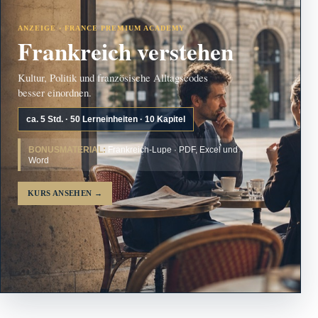
ANZEIGE · FRANCE PREMIUM ACADEMY
Frankreich verstehen
Kultur, Politik und französische Alltagscodes
besser einordnen.
ca. 5 Std. · 50 Lerneinheiten · 10 Kapitel
BONUSMATERIAL:
Frankreich-Lupe · PDF, Excel und
Word
KURS ANSEHEN
→