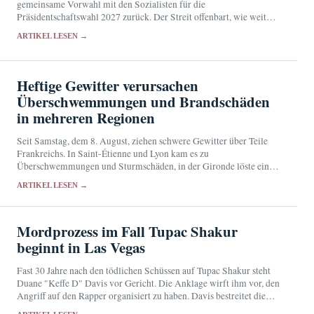
gemeinsame Vorwahl mit den Sozialisten für die
Präsidentschaftswahl 2027 zurück. Der Streit offenbart, wie weit
Frankreichs Mitte und die bürgerliche Rechte von einem
ARTIKEL LESEN →
gemeinsamen Kandidaten entfernt…
Heftige Gewitter verursachen
Überschwemmungen und Brandschäden
in mehreren Regionen
Seit Samstag, dem 8. August, ziehen schwere Gewitter über Teile
Frankreichs. In Saint-Étienne und Lyon kam es zu
Überschwemmungen und Sturmschäden, in der Gironde löste ein
Blitzschlag einen Brand aus.
ARTIKEL LESEN →
Mordprozess im Fall Tupac Shakur
beginnt in Las Vegas
Fast 30 Jahre nach den tödlichen Schüssen auf Tupac Shakur steht
Duane "Keffe D" Davis vor Gericht. Die Anklage wirft ihm vor, den
Angriff auf den Rapper organisiert zu haben. Davis bestreitet die
Vorwürfe.