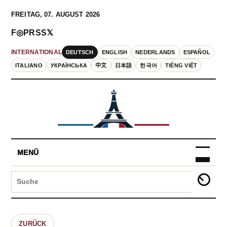
FREITAG, 07. AUGUST 2026
F
◎
P
RSS
𝕏
DEUTSCH
ENGLISH
NEDERLANDS
ESPAÑOL
INTERNATIONAL
ITALIANO
УКРАЇНСЬКА
中文
日本語
한국어
TIẾNG VIỆT
MENÜ
ZURÜCK