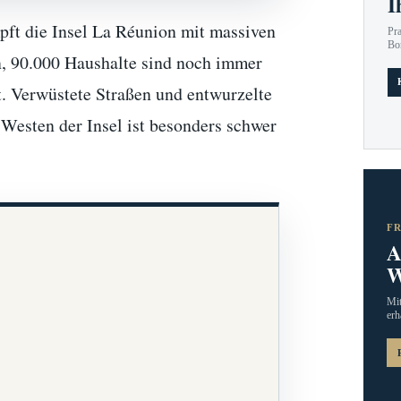
I
ft die Insel La Réunion mit massiven
Pr
Bo
n, 90.000 Haushalte sind noch immer
t. Verwüstete Straßen und entwurzelte
Westen der Insel ist besonders schwer
F
A
W
Mit
erh