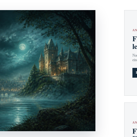
AN
F
l
Nac
ein
AN
F