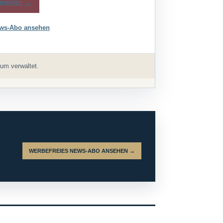
melden →
ws-Abo ansehen
um verwaltet.
WERBEFREIES NEWS-ABO ANSEHEN →