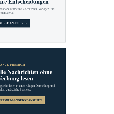
hre Entscheidungen
axisnahe Kurse mit Checklisten, Vorlagen und
nusmaterial.
KURSE ANSEHEN →
RANCE PREMIUM
lle Nachrichten ohne
erbung lesen
glieder lesen in einer ruhigen Darstellung und
alten zusätzliche Services.
PREMIUM-ANGEBOT ANSEHEN