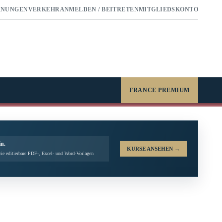
RNUNGEN
VERKEHR
ANMELDEN / BEITRETEN
MITGLIEDSKONTO
FRANCE PREMIUM
in.
KURSE ANSEHEN
→
ie editierbare PDF-, Excel- und Word-Vorlagen