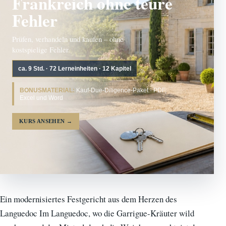
Frankreich ohne teure
Fehler
Prüfen, verhandeln und kaufen – ohne
kostspielige Fehler.
ca. 9 Std. · 72 Lerneinheiten · 12 Kapitel
BONUSMATERIAL:
Kauf-Due-Diligence-Paket · PDF,
Excel und Word
KURS ANSEHEN
→
Ein modernisiertes Festgericht aus dem Herzen des
Languedoc Im Languedoc, wo die Garrigue-Kräuter wild