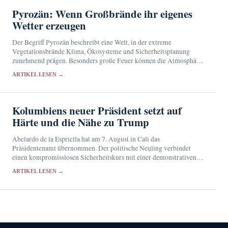
Pyrozän: Wenn Großbrände ihr eigenes
Wetter erzeugen
Der Begriff Pyrozän beschreibt eine Welt, in der extreme
Vegetationsbrände Klima, Ökosysteme und Sicherheitsplanung
zunehmend prägen. Besonders große Feuer können die Atmosphäre
so stark beeinflussen, dass gefährliche Brandwolken, Böen und neue
ARTIKEL LESEN →
Zündherde entstehen.
Kolumbiens neuer Präsident setzt auf
Härte und die Nähe zu Trump
Abelardo de la Espriella hat am 7. August in Cali das
Präsidentenamt übernommen. Der politische Neuling verbindet
einen kompromisslosen Sicherheitskurs mit einer demonstrativen
Annäherung an US-Präsident Donald Trump.
ARTIKEL LESEN →