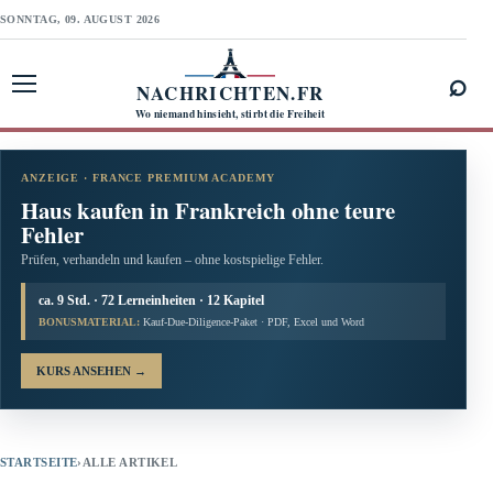
SONNTAG, 09. AUGUST 2026
⌕
NACHRICHTEN.FR
Menü öffnen
Wo niemand hinsieht, stirbt die Freiheit
ANZEIGE · FRANCE PREMIUM ACADEMY
Haus kaufen in Frankreich ohne teure
Fehler
Prüfen, verhandeln und kaufen – ohne kostspielige Fehler.
ca. 9 Std. · 72 Lerneinheiten · 12 Kapitel
BONUSMATERIAL:
Kauf-Due-Diligence-Paket · PDF, Excel und Word
KURS ANSEHEN
→
STARTSEITE
›
ALLE ARTIKEL