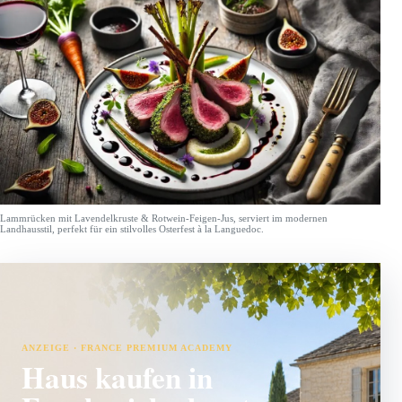
Lammrücken mit Lavendelkruste & Rotwein-Feigen-Jus, serviert im modernen
Landhausstil, perfekt für ein stilvolles Osterfest à la Languedoc.
ANZEIGE · FRANCE PREMIUM ACADEMY
Haus kaufen in