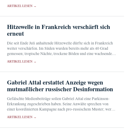
wachsenden Futterbedarf hin.
ARTIKEL LESEN →
Hitzewelle in Frankreich verschärft sich
erneut
Die seit Ende Juli anhaltende Hitzewelle dürfte sich in Frankreich
weiter verschärfen. Im Süden wurden bereits mehr als 40 Grad
gemessen; tropische Nächte, trockene Böden und eine wachsende
Brandgefahr verlängern die Belastung.
ARTIKEL LESEN →
Gabriel Attal erstattet Anzeige wegen
mutmaßlicher russischer Desinformation
Gefälschte Medienbeiträge sollen Gabriel Attal eine Parkinson-
Erkrankung zugeschrieben haben. Seine Anwälte sprechen von
einer koordinierten Kampagne nach pro-russischem Muster; wer
dahintersteht, ist bislang nicht geklärt.
ARTIKEL LESEN →