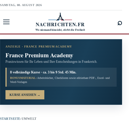
SAMSTAG, 08. AUGUST 2026
⌕
NACHRICHTEN.FR
Menü öffnen
Wo niemand hinsieht, stirbt die Freiheit
ANZEIGE · FRANCE PREMIUM ACADEMY
France Premium Academy
Praxiswissen für Ihr Leben und Ihre Entscheidungen in Frankreich.
8 vollständige Kurse · ca. 3 bis 9 Std. 45 Min.
BONUSMATERIAL:
Arbeitsbücher, Checklisten sowie editierbare PDF-, Excel- und
Word-Vorlagen
KURSE ANSEHEN
→
STARTSEITE
›
UMWELT