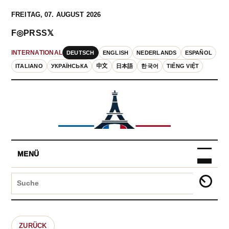
FREITAG, 07. AUGUST 2026
F
◎
P
RSS
𝕏
DEUTSCH
ENGLISH
NEDERLANDS
ESPAÑOL
INTERNATIONAL
ITALIANO
УКРАЇНСЬКА
中文
日本語
한국어
TIẾNG VIỆT
MENÜ
ZURÜCK