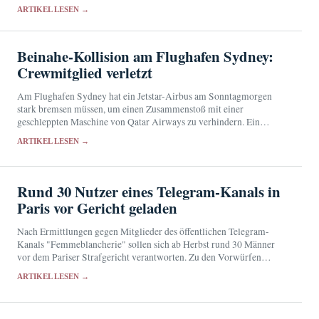
liegt bislang nicht vor.
ARTIKEL LESEN →
Beinahe-Kollision am Flughafen Sydney:
Crewmitglied verletzt
Am Flughafen Sydney hat ein Jetstar-Airbus am Sonntagmorgen
stark bremsen müssen, um einen Zusammenstoß mit einer
geschleppten Maschine von Qatar Airways zu verhindern. Ein
Besatzungsmitglied wurde verletzt, die Behörden untersuchen den
ARTIKEL LESEN →
Vorfall.
Rund 30 Nutzer eines Telegram-Kanals in
Paris vor Gericht geladen
Nach Ermittlungen gegen Mitglieder des öffentlichen Telegram-
Kanals "Femmeblancherie" sollen sich ab Herbst rund 30 Männer
vor dem Pariser Strafgericht verantworten. Zu den Vorwürfen
gehört die Aufstachelung zum Hass gegen Frauen.
ARTIKEL LESEN →