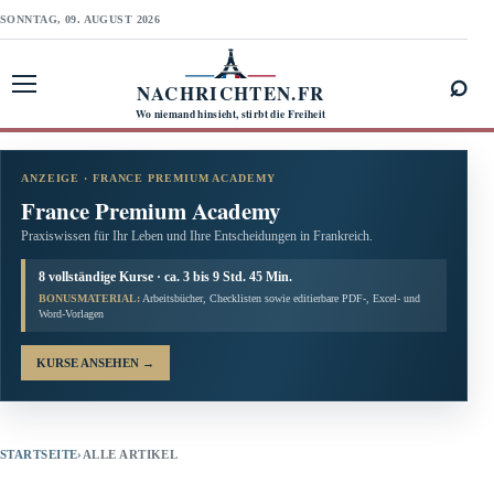
SONNTAG, 09. AUGUST 2026
⌕
NACHRICHTEN.FR
Menü öffnen
Wo niemand hinsieht, stirbt die Freiheit
ANZEIGE · FRANCE PREMIUM ACADEMY
France Premium Academy
Praxiswissen für Ihr Leben und Ihre Entscheidungen in Frankreich.
8 vollständige Kurse · ca. 3 bis 9 Std. 45 Min.
BONUSMATERIAL:
Arbeitsbücher, Checklisten sowie editierbare PDF-, Excel- und
Word-Vorlagen
KURSE ANSEHEN
→
STARTSEITE
›
ALLE ARTIKEL