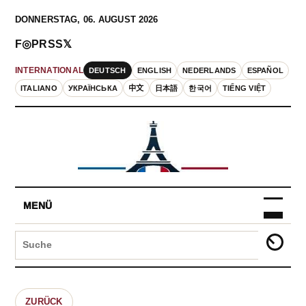
DONNERSTAG, 06. AUGUST 2026
F
◎
P
RSS
𝕏
DEUTSCH
ENGLISH
NEDERLANDS
ESPAÑOL
INTERNATIONAL
ITALIANO
УКРАЇНСЬКА
中文
日本語
한국어
TIẾNG VIỆT
MENÜ
ZURÜCK