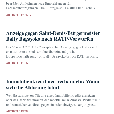
begrüßen Athletinnen neue Empfehlungen für
Fernsehübertragungen. Die Bildregie soll Leistung und Technik
zeigen, statt Sportlerinnen durch suggestive Perspektiven auf ihren
ARTIKEL LESEN →
Körper zu reduzieren.
Anzeige gegen Saint-Denis-Bürgermeister
Bally Bagayoko nach RATP-Vorwürfen
Der Verein AC !! Anti-Corruption hat Anzeige gegen Unbekannt
erstattet. Anlass sind Berichte über eine mögliche
Doppelbeschäftigung von Bally Bagayoko bei der RATP neben
seinen politischen Mandaten.
ARTIKEL LESEN →
Immobilienkredit neu verhandeln: Wann
sich die Ablösung lohnt
Wer Ersparnisse zur Tilgung eines Immobilienkredits einsetzen
oder das Darlehen umschulden möchte, muss Zinssatz, Restlaufzeit
und sämtliche Gebühren gegeneinander abwägen. Der jüngste
Zinsvergleich erlaubt keine pauschale Empfehlung.
ARTIKEL LESEN →