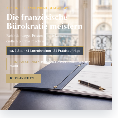
ANZEIGE · FRANCE PREMIUM ACADEMY
Die französische
Bürokratie meistern
Behördenwege, Fristen und Dokumente
endlich planbar machen.
ca. 3 Std. · 41 Lerneinheiten · 21 Praxisaufträge
BONUSMATERIAL:
Behörden-Dossier · PDF, Excel und
Word
KURS ANSEHEN
→