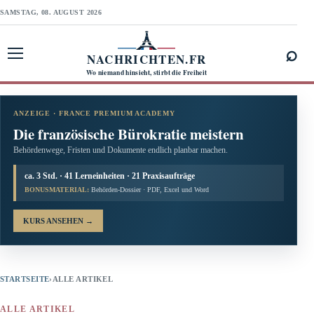
SAMSTAG, 08. AUGUST 2026
⌕
NACHRICHTEN.FR
Menü öffnen
Wo niemand hinsieht, stirbt die Freiheit
ANZEIGE · FRANCE PREMIUM ACADEMY
Die französische Bürokratie meistern
Behördenwege, Fristen und Dokumente endlich planbar machen.
ca. 3 Std. · 41 Lerneinheiten · 21 Praxisaufträge
BONUSMATERIAL:
Behörden-Dossier · PDF, Excel und Word
KURS ANSEHEN
→
STARTSEITE
›
ALLE ARTIKEL
ALLE ARTIKEL