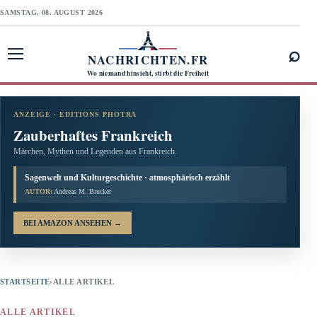
SAMSTAG, 08. AUGUST 2026
⌕
NACHRICHTEN.FR
Menü öffnen
Wo niemand hinsieht, stirbt die Freiheit
ANZEIGE · EDITIONS PHOTRA
Zauberhaftes Frankreich
Märchen, Mythen und Legenden aus Frankreich.
Sagenwelt und Kulturgeschichte · atmosphärisch erzählt
AUTOR:
Andreas M. Brucker
BEI AMAZON ANSEHEN
→
STARTSEITE
›
ALLE ARTIKEL
ALLE ARTIKEL