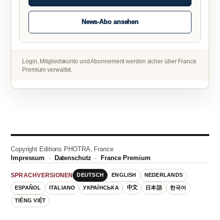
News-Abo ansehen
Login, Mitgliedskonto und Abonnement werden sicher über France
Premium verwaltet.
Copyright Editions PHOTRA, France
Impressum
·
Datenschutz
·
France Premium
DEUTSCH
ENGLISH
NEDERLANDS
SPRACHVERSIONEN
ESPAÑOL
ITALIANO
УКРАЇНСЬКА
中文
日本語
한국어
TIẾNG VIỆT