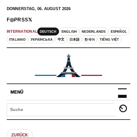
DONNERSTAG, 06. AUGUST 2026
F
◎
P
RSS
𝕏
DEUTSCH
ENGLISH
NEDERLANDS
ESPAÑOL
INTERNATIONAL
ITALIANO
УКРАЇНСЬКА
中文
日本語
한국어
TIẾNG VIỆT
MENÜ
ZURÜCK