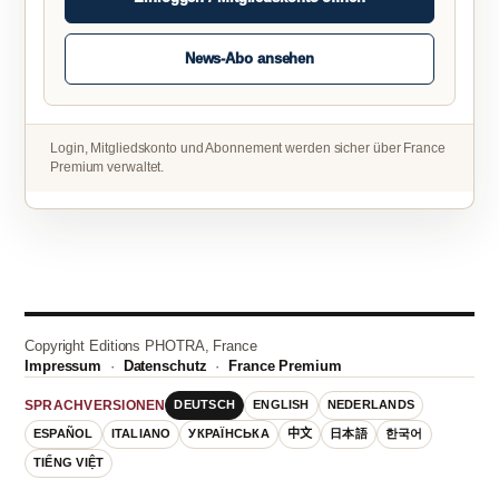
News-Abo ansehen
Login, Mitgliedskonto und Abonnement werden sicher über France
Premium verwaltet.
Copyright Editions PHOTRA, France
Impressum
·
Datenschutz
·
France Premium
DEUTSCH
ENGLISH
NEDERLANDS
SPRACHVERSIONEN
ESPAÑOL
ITALIANO
УКРАЇНСЬКА
中文
日本語
한국어
TIẾNG VIỆT