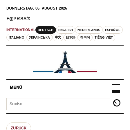
DONNERSTAG, 06. AUGUST 2026
F
◎
P
RSS
𝕏
DEUTSCH
ENGLISH
NEDERLANDS
ESPAÑOL
INTERNATIONAL
ITALIANO
УКРАЇНСЬКА
中文
日本語
한국어
TIẾNG VIỆT
MENÜ
ZURÜCK