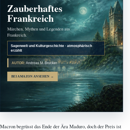
Zauberhaftes
Frankreich
Märchen, Mythen und Legenden aus
Frankreich.
Sagenwelt und Kulturgeschichte · atmosphärisch
erzählt
AUTOR:
Andreas M. Brucker
BEI AMAZON ANSEHEN
→
Macron begrüsst das Ende der Ära Maduro, doch der Preis ist