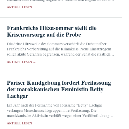
den Betroffenen auf geteilte Reaktionen.
ARTIKEL LESEN →
Frankreichs Hitzesommer stellt die
Krisenvorsorge auf die Probe
Die dritte Hitzewelle des Sommers verschärft die Debatte über
Frankreichs Vorbereitung auf die Klimakrise. Neue Einsatzregeln
sollen akute Gefahren begrenzen, während der Senat die staatliche
Vorsorge überprüft.
ARTIKEL LESEN →
Pariser Kundgebung fordert Freilassung
der marokkanischen Feministin Betty
Lachgar
Ein Jahr nach der Festnahme von Ibtissame "Betty" Lachgar
verlangen Menschenrechtsgruppen ihre Freilassung. Die
marokkanische Aktivistin verbüßt wegen einer Veröffentlichung
auf X eine 30-monatige Haftstrafe.
ARTIKEL LESEN →