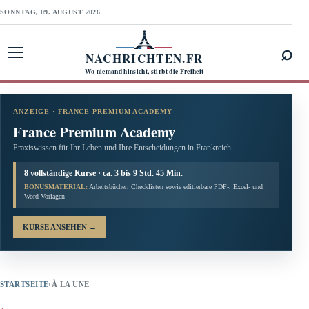
SONNTAG, 09. AUGUST 2026
⌕
NACHRICHTEN.FR
Menü öffnen
Wo niemand hinsieht, stirbt die Freiheit
ANZEIGE · FRANCE PREMIUM ACADEMY
France Premium Academy
Praxiswissen für Ihr Leben und Ihre Entscheidungen in Frankreich.
8 vollständige Kurse · ca. 3 bis 9 Std. 45 Min.
BONUSMATERIAL:
Arbeitsbücher, Checklisten sowie editierbare PDF-, Excel- und
Word-Vorlagen
KURSE ANSEHEN
→
STARTSEITE
›
À LA UNE