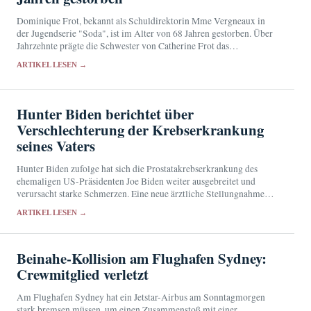
Dominique Frot, bekannt als Schuldirektorin Mme Vergneaux in
der Jugendserie "Soda", ist im Alter von 68 Jahren gestorben. Über
Jahrzehnte prägte die Schwester von Catherine Frot das
französische Kino und Fernsehen mit markanten Nebenrollen.
ARTIKEL LESEN →
Hunter Biden berichtet über
Verschlechterung der Krebserkrankung
seines Vaters
Hunter Biden zufolge hat sich die Prostatakrebserkrankung des
ehemaligen US-Präsidenten Joe Biden weiter ausgebreitet und
verursacht starke Schmerzen. Eine neue ärztliche Stellungnahme
liegt bislang nicht vor.
ARTIKEL LESEN →
Beinahe-Kollision am Flughafen Sydney:
Crewmitglied verletzt
Am Flughafen Sydney hat ein Jetstar-Airbus am Sonntagmorgen
stark bremsen müssen, um einen Zusammenstoß mit einer