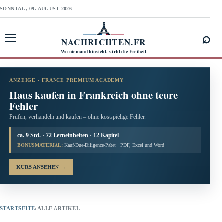
SONNTAG, 09. AUGUST 2026
⌕
NACHRICHTEN.FR
Menü öffnen
Wo niemand hinsieht, stirbt die Freiheit
ANZEIGE · FRANCE PREMIUM ACADEMY
Haus kaufen in Frankreich ohne teure
Fehler
Prüfen, verhandeln und kaufen – ohne kostspielige Fehler.
ca. 9 Std. · 72 Lerneinheiten · 12 Kapitel
BONUSMATERIAL:
Kauf-Due-Diligence-Paket · PDF, Excel und Word
KURS ANSEHEN
→
STARTSEITE
›
ALLE ARTIKEL