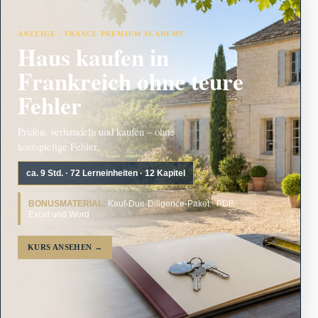
ANZEIGE · FRANCE PREMIUM ACADEMY
Haus kaufen in
Frankreich ohne teure
Fehler
Prüfen, verhandeln und kaufen – ohne
kostspielige Fehler.
ca. 9 Std. · 72 Lerneinheiten · 12 Kapitel
BONUSMATERIAL:
Kauf-Due-Diligence-Paket · PDF,
Excel und Word
KURS ANSEHEN
→