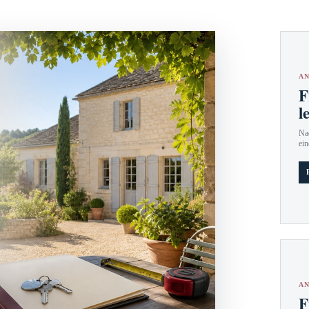
AN
F
l
Nac
ein
AN
F