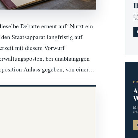
I
Pr
Bo
ieselbe Debatte erneut auf: Nutzt ein
den Staatsapparat langfristig auf
erzeit mit diesem Vorwurf
erwaltungsposten, bei unabhängigen
pposition Anlass gegeben, von einer…
F
A
W
Mit
erh