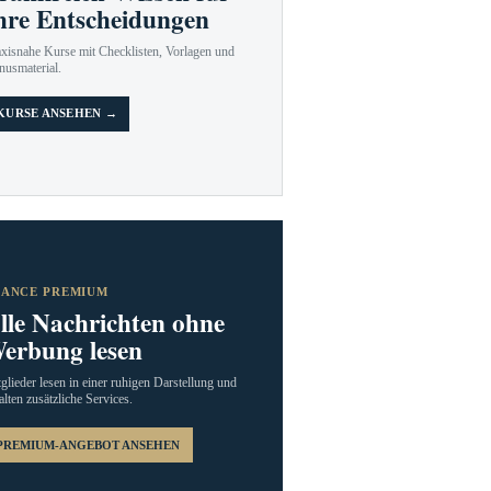
hre Entscheidungen
axisnahe Kurse mit Checklisten, Vorlagen und
nusmaterial.
KURSE ANSEHEN →
RANCE PREMIUM
lle Nachrichten ohne
erbung lesen
glieder lesen in einer ruhigen Darstellung und
alten zusätzliche Services.
PREMIUM-ANGEBOT ANSEHEN