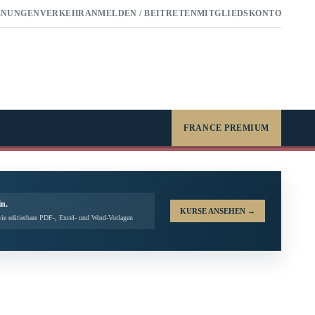
RNUNGEN
VERKEHR
ANMELDEN / BEITRETEN
MITGLIEDSKONTO
FRANCE PREMIUM
in.
KURSE ANSEHEN
→
ie editierbare PDF-, Excel- und Word-Vorlagen