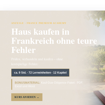
ANZEIGE · FRANCE PREMIUM ACADEMY
Haus kaufen in
Frankreich ohne teure
Fehler
Prüfen, verhandeln und kaufen – ohne
kostspielige Fehler.
ca. 9 Std. · 72 Lerneinheiten · 12 Kapitel
BONUSMATERIAL:
Kauf-Due-Diligence-Paket · PDF,
Excel und Word
KURS ANSEHEN
→