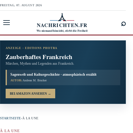
FREITAG, 07. AUGUST 2026
⌕
NACHRICHTEN.FR
Menü öffnen
Wo niemand hinsieht, stirbt die Freiheit
ANZEIGE · EDITIONS PHOTRA
Zauberhaftes Frankreich
Märchen, Mythen und Legenden aus Frankreich.
Sagenwelt und Kulturgeschichte · atmosphärisch erzählt
AUTOR:
Andreas M. Brucker
BEI AMAZON ANSEHEN
→
STARTSEITE
›
À LA UNE
À LA UNE