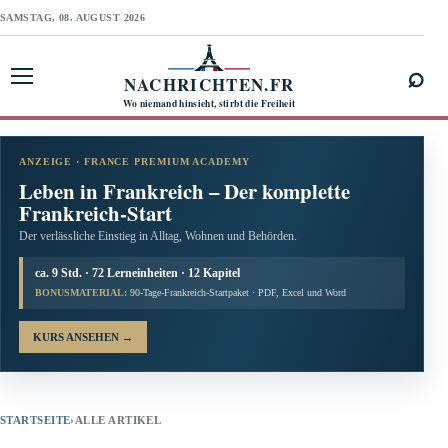
SAMSTAG, 08. AUGUST 2026
⌕
NACHRICHTEN.FR
Menü öffnen
Wo niemand hinsieht, stirbt die Freiheit
ANZEIGE · FRANCE PREMIUM ACADEMY
Leben in Frankreich – Der komplette
Frankreich-Start
Der verlässliche Einstieg in Alltag, Wohnen und Behörden.
ca. 9 Std. · 72 Lerneinheiten · 12 Kapitel
BONUSMATERIAL:
90-Tage-Frankreich-Startpaket · PDF, Excel und Word
KURS ANSEHEN
→
STARTSEITE
›
ALLE ARTIKEL