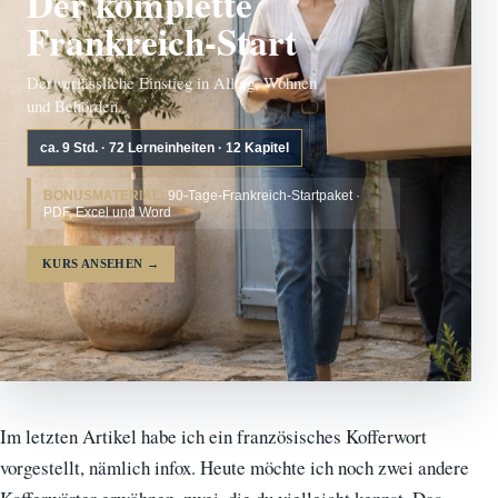
Der komplette
Frankreich-Start
Der verlässliche Einstieg in Alltag, Wohnen
und Behörden.
ca. 9 Std. · 72 Lerneinheiten · 12 Kapitel
BONUSMATERIAL:
90-Tage-Frankreich-Startpaket ·
PDF, Excel und Word
KURS ANSEHEN
→
Im letzten Artikel habe ich ein französisches Kofferwort
vorgestellt, nämlich infox. Heute möchte ich noch zwei andere