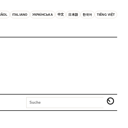
AÑOL
ITALIANO
УКРАЇНСЬКА
中文
日本語
한국어
TIẾNG VIỆT