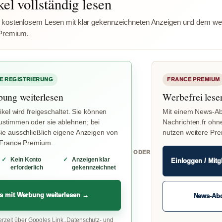
el vollständig lesen
 kostenlosem Lesen mit klar gekennzeichneten Anzeigen und dem wer
Premium.
E REGISTRIERUNG
FRANCE PREMIUM
bung weiterlesen
Werbefrei lese
ikel wird freigeschaltet. Sie können
Mit einem News-Ab
stimmen oder sie ablehnen; bei
Nachrichten.fr ohn
e ausschließlich eigene Anzeigen von
nutzen weitere Pr
 France Premium.
ODER
Kein Konto
Anzeigen klar
Einloggen / Mitg
erforderlich
gekennzeichnet
s mit Werbung weiterlesen →
News-Ab
erzeit über Googles Link „Datenschutz- und