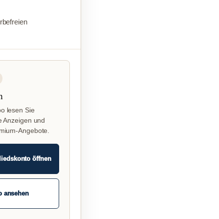
befreien
n
o lesen Sie
e Anzeigen und
emium-Angebote.
liedskonto öffnen
o ansehen