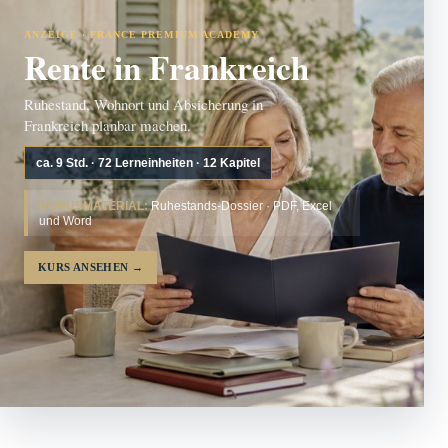
ANZEIGE · FRANCE PREMIUM ACADEMY
Rente in Frankreich
Ruhestand, Wohnort und Absicherung in
Frankreich planbar machen.
ca. 9 Std. · 72 Lerneinheiten · 12 Kapitel
BONUSMATERIAL:
Ruhestands-Dossier · PDF, Excel
und Word
KURS ANSEHEN
→