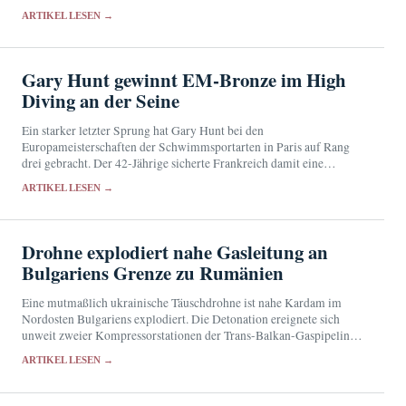
Reserven werden allerdings knapp.
ARTIKEL LESEN →
Gary Hunt gewinnt EM-Bronze im High
Diving an der Seine
Ein starker letzter Sprung hat Gary Hunt bei den
Europameisterschaften der Schwimmsportarten in Paris auf Rang
drei gebracht. Der 42-Jährige sicherte Frankreich damit eine
Medaille vor heimischem Publikum.
ARTIKEL LESEN →
Drohne explodiert nahe Gasleitung an
Bulgariens Grenze zu Rumänien
Eine mutmaßlich ukrainische Täuschdrohne ist nahe Kardam im
Nordosten Bulgariens explodiert. Die Detonation ereignete sich
unweit zweier Kompressorstationen der Trans-Balkan-Gaspipeline;
Verletzte oder Schäden wurden nicht gemeldet.
ARTIKEL LESEN →