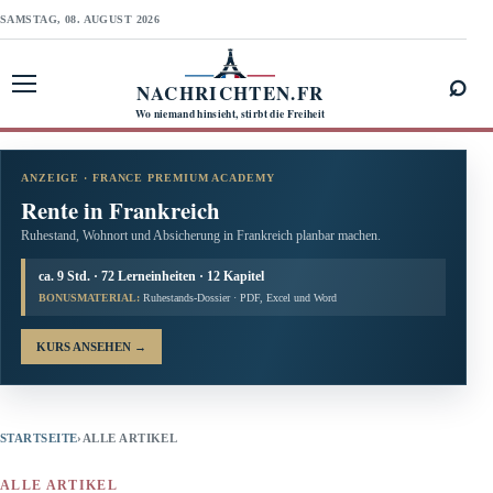
SAMSTAG, 08. AUGUST 2026
⌕
NACHRICHTEN.FR
Menü öffnen
Wo niemand hinsieht, stirbt die Freiheit
ANZEIGE · FRANCE PREMIUM ACADEMY
Rente in Frankreich
Ruhestand, Wohnort und Absicherung in Frankreich planbar machen.
ca. 9 Std. · 72 Lerneinheiten · 12 Kapitel
BONUSMATERIAL:
Ruhestands-Dossier · PDF, Excel und Word
KURS ANSEHEN
→
STARTSEITE
›
ALLE ARTIKEL
ALLE ARTIKEL