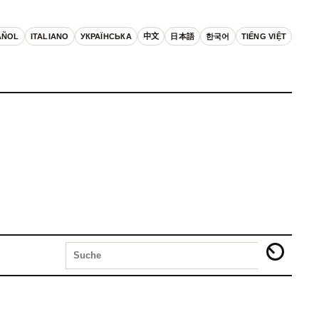
AÑOL
ITALIANO
УКРАЇНСЬКА
中文
日本語
한국어
TIẾNG VIỆT