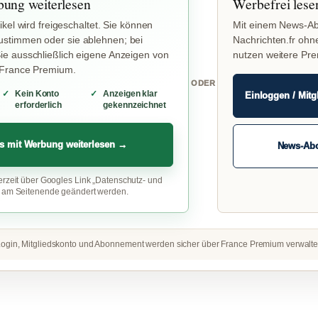
bung weiterlesen
Werbefrei lese
ikel wird freigeschaltet. Sie können
Mit einem News-Ab
stimmen oder sie ablehnen; bei
Nachrichten.fr ohn
e ausschließlich eigene Anzeigen von
nutzen weitere Pr
 France Premium.
ODER
Kein Konto
Anzeigen klar
Einloggen / Mitg
erforderlich
gekennzeichnet
s mit Werbung weiterlesen →
News-Ab
erzeit über Googles Link „Datenschutz- und
“ am Seitenende geändert werden.
ogin, Mitgliedskonto und Abonnement werden sicher über France Premium verwalte