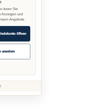
n
o lesen Sie
e Anzeigen und
emium-Angebote.
liedskonto öffnen
o ansehen
t.