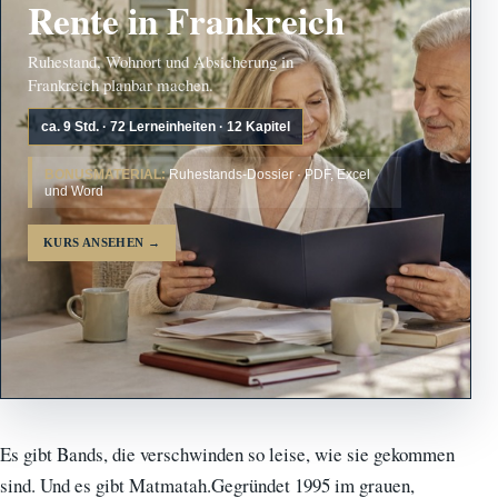
Rente in Frankreich
Ruhestand, Wohnort und Absicherung in
Frankreich planbar machen.
ca. 9 Std. · 72 Lerneinheiten · 12 Kapitel
BONUSMATERIAL:
Ruhestands-Dossier · PDF, Excel
und Word
KURS ANSEHEN
→
Es gibt Bands, die verschwinden so leise, wie sie gekommen
sind. Und es gibt Matmatah.Gegründet 1995 im grauen,