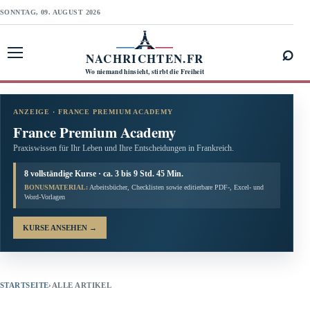
SONNTAG, 09. AUGUST 2026
⌕
NACHRICHTEN.FR
Menü öffnen
Wo niemand hinsieht, stirbt die Freiheit
ANZEIGE · FRANCE PREMIUM ACADEMY
France Premium Academy
Praxiswissen für Ihr Leben und Ihre Entscheidungen in Frankreich.
8 vollständige Kurse · ca. 3 bis 9 Std. 45 Min.
BONUSMATERIAL:
Arbeitsbücher, Checklisten sowie editierbare PDF-, Excel- und
Word-Vorlagen
KURSE ANSEHEN
→
STARTSEITE
›
ALLE ARTIKEL