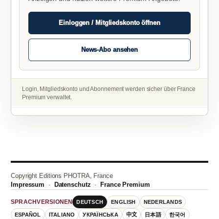
Einloggen / Mitgliedskonto öffnen
News-Abo ansehen
Login, Mitgliedskonto und Abonnement werden sicher über France
Premium verwaltet.
Copyright Editions PHOTRA, France
Impressum
·
Datenschutz
·
France Premium
DEUTSCH
ENGLISH
NEDERLANDS
SPRACHVERSIONEN
ESPAÑOL
ITALIANO
УКРАЇНСЬКА
中文
日本語
한국어