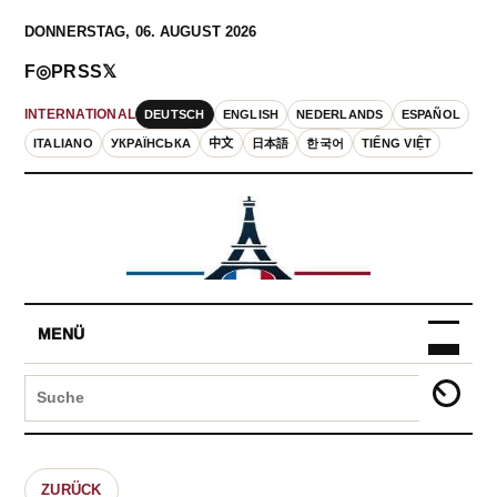
DONNERSTAG, 06. AUGUST 2026
F
◎
P
RSS
𝕏
DEUTSCH
ENGLISH
NEDERLANDS
ESPAÑOL
INTERNATIONAL
ITALIANO
УКРАЇНСЬКА
中文
日本語
한국어
TIẾNG VIỆT
MENÜ
ZURÜCK