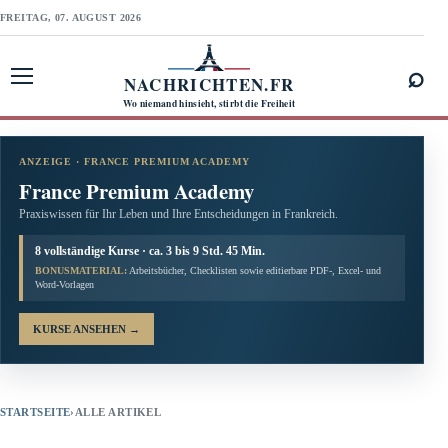
FREITAG, 07. AUGUST 2026
⌕
NACHRICHTEN.FR
Menü öffnen
Wo niemand hinsieht, stirbt die Freiheit
ANZEIGE · FRANCE PREMIUM ACADEMY
France Premium Academy
Praxiswissen für Ihr Leben und Ihre Entscheidungen in Frankreich.
8 vollständige Kurse · ca. 3 bis 9 Std. 45 Min.
BONUSMATERIAL:
Arbeitsbücher, Checklisten sowie editierbare PDF-, Excel- und
Word-Vorlagen
KURSE ANSEHEN
→
STARTSEITE
›
ALLE ARTIKEL