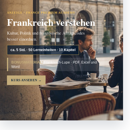
ANZEIGE · FRANCE PREMIUM ACADEMY
Frankreich verstehen
Kultur, Politik und französische Alltagscodes
besser einordnen.
ca. 5 Std. · 50 Lerneinheiten · 10 Kapitel
BONUSMATERIAL:
Frankreich-Lupe · PDF, Excel und
Word
KURS ANSEHEN
→