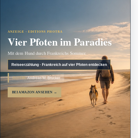
ANZEIGE · EDITIONS PHOTRA
Vier Pfoten im Paradies
Mit dem Hund durch Frankreichs Sommer.
Reiseerzählung · Frankreich auf vier Pfoten entdecken
AUTOR:
Andreas M. Brucker
BEI AMAZON ANSEHEN
→