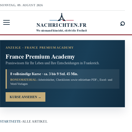
SONNTAG, 09. AUGUST 2026
⌕
NACHRICHTEN.FR
Menü öffnen
Wo niemand hinsieht, stirbt die Freiheit
ANZEIGE · FRANCE PREMIUM ACADEMY
France Premium Academy
Praxiswissen für Ihr Leben und Ihre Entscheidungen in Frankreich.
8 vollständige Kurse · ca. 3 bis 9 Std. 45 Min.
BONUSMATERIAL:
Arbeitsbücher, Checklisten sowie editierbare PDF-, Excel- und
Word-Vorlagen
KURSE ANSEHEN
→
STARTSEITE
›
ALLE ARTIKEL