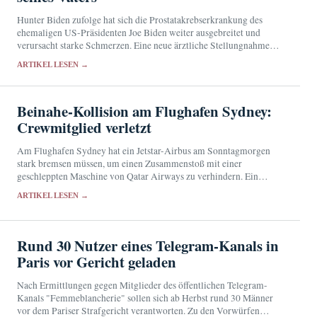
Hunter Biden zufolge hat sich die Prostatakrebserkrankung des
ehemaligen US-Präsidenten Joe Biden weiter ausgebreitet und
verursacht starke Schmerzen. Eine neue ärztliche Stellungnahme
liegt bislang nicht vor.
ARTIKEL LESEN →
Beinahe-Kollision am Flughafen Sydney:
Crewmitglied verletzt
Am Flughafen Sydney hat ein Jetstar-Airbus am Sonntagmorgen
stark bremsen müssen, um einen Zusammenstoß mit einer
geschleppten Maschine von Qatar Airways zu verhindern. Ein
Besatzungsmitglied wurde verletzt, die Behörden untersuchen den
ARTIKEL LESEN →
Vorfall.
Rund 30 Nutzer eines Telegram-Kanals in
Paris vor Gericht geladen
Nach Ermittlungen gegen Mitglieder des öffentlichen Telegram-
Kanals "Femmeblancherie" sollen sich ab Herbst rund 30 Männer
vor dem Pariser Strafgericht verantworten. Zu den Vorwürfen