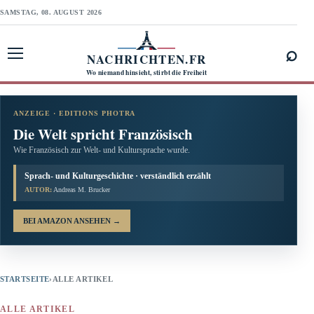
SAMSTAG, 08. AUGUST 2026
⌕
NACHRICHTEN.FR
Menü öffnen
Wo niemand hinsieht, stirbt die Freiheit
ANZEIGE · EDITIONS PHOTRA
Die Welt spricht Französisch
Wie Französisch zur Welt- und Kultursprache wurde.
Sprach- und Kulturgeschichte · verständlich erzählt
AUTOR:
Andreas M. Brucker
BEI AMAZON ANSEHEN
→
STARTSEITE
›
ALLE ARTIKEL
ALLE ARTIKEL