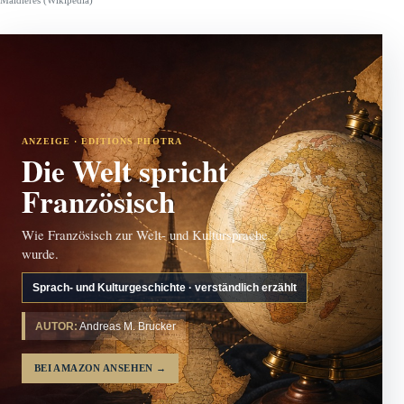
Maidières (Wikipedia)
ANZEIGE · EDITIONS PHOTRA
Die Welt spricht
Französisch
Wie Französisch zur Welt- und Kultursprache
wurde.
Sprach- und Kulturgeschichte · verständlich erzählt
AUTOR:
Andreas M. Brucker
BEI AMAZON ANSEHEN
→