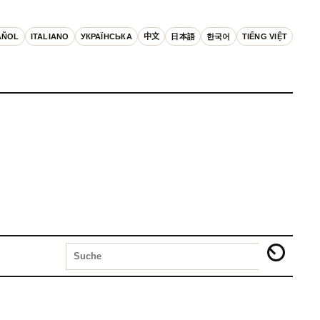
AÑOL
ITALIANO
УКРАЇНСЬКА
中文
日本語
한국어
TIẾNG VIỆT