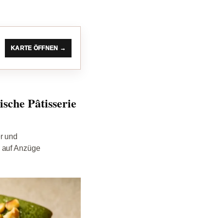
KARTE ÖFFNEN →
sche Pâtisserie
er und
l auf Anzüge