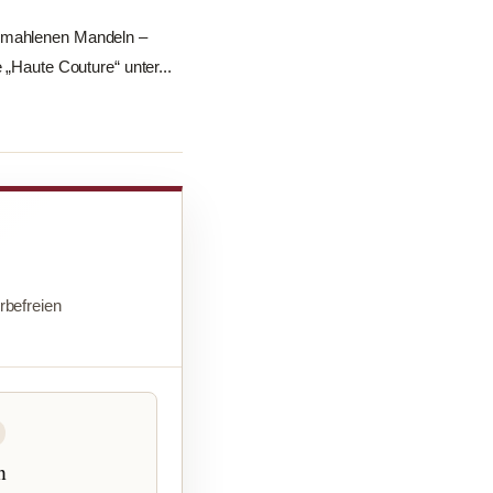
 gemahlenen Mandeln –
 „Haute Couture“ unter...
befreien
n