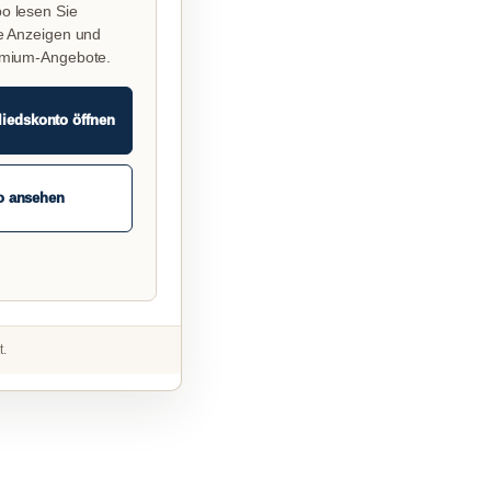
o lesen Sie
e Anzeigen und
emium-Angebote.
liedskonto öffnen
o ansehen
t.