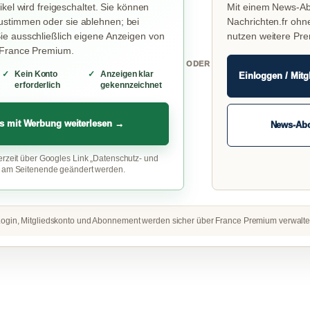
ikel wird freigeschaltet. Sie können
Mit einem News-Ab
stimmen oder sie ablehnen; bei
Nachrichten.fr ohn
e ausschließlich eigene Anzeigen von
nutzen weitere Pr
 France Premium.
ODER
Kein Konto
Anzeigen klar
Einloggen / Mitg
erforderlich
gekennzeichnet
s mit Werbung weiterlesen →
News-Ab
erzeit über Googles Link „Datenschutz- und
“ am Seitenende geändert werden.
ogin, Mitgliedskonto und Abonnement werden sicher über France Premium verwalte