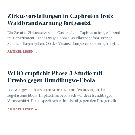
Zirkusvorstellungen in Capbreton trotz
Waldbrandwarnung fortgesetzt
Ein Zavatta-Zirkus setzt seine Gastspiele in Capbreton fort, während
im Département Landes wegen hoher Waldbrandgefahr strenge
Schutzauflagen gelten. Ob das Veranstaltungsverbot greift, hängt
von der genauen Lage des Zirkusgeländes ab.
ARTIKEL LESEN →
WHO empfiehlt Phase-3-Studie mit
Ervebo gegen Bundibugyo-Ebola
Die Weltgesundheitsorganisation will prüfen lassen, ob der
zugelassene Ebola-Impfstoff Ervebo auch vor dem Bundibugyo-
Virus schützt. Einen spezifischen Impfstoff gegen den Erreger gibt
es bislang nicht.
ARTIKEL LESEN →