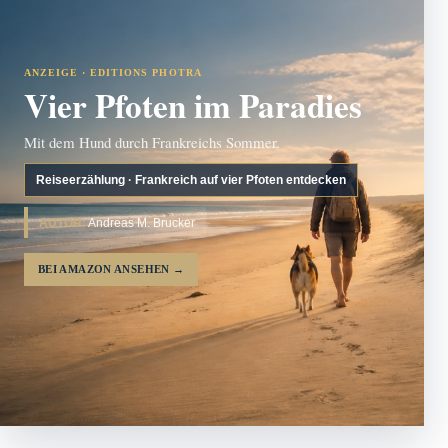
ANZEIGE · EDITIONS PHOTRA
Vier Pfoten im Paradies
Mit dem Hund durch Frankreichs Sommer.
Reiseerzählung · Frankreich auf vier Pfoten entdecken
AUTOR:
Andreas M. Brucker
BEI AMAZON ANSEHEN
→