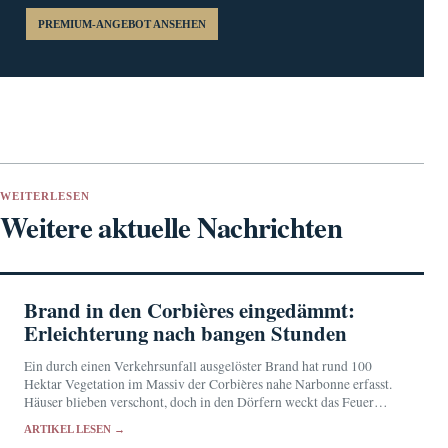
PREMIUM-ANGEBOT ANSEHEN
WEITERLESEN
Weitere aktuelle Nachrichten
Brand in den Corbières eingedämmt:
Erleichterung nach bangen Stunden
Ein durch einen Verkehrsunfall ausgelöster Brand hat rund 100
Hektar Vegetation im Massiv der Corbières nahe Narbonne erfasst.
Häuser blieben verschont, doch in den Dörfern weckt das Feuer
Erinnerungen an die Katastrophe vom August…
ARTIKEL LESEN →