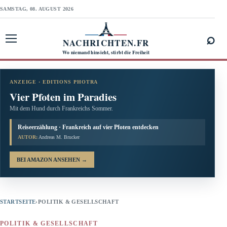
SAMSTAG, 08. AUGUST 2026
⌕
NACHRICHTEN.FR
Menü öffnen
Wo niemand hinsieht, stirbt die Freiheit
ANZEIGE · EDITIONS PHOTRA
Vier Pfoten im Paradies
Mit dem Hund durch Frankreichs Sommer.
Reiseerzählung · Frankreich auf vier Pfoten entdecken
AUTOR:
Andreas M. Brucker
BEI AMAZON ANSEHEN
→
STARTSEITE
›
POLITIK & GESELLSCHAFT
POLITIK & GESELLSCHAFT