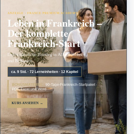
ANZEIGE · FRANCE PREMIUM ACADEMY
Leben in Frankreich –
Der komplette
Frankreich-Start
Der verlässliche Einstieg in Alltag, Wohnen
und Behörden.
ca. 9 Std. · 72 Lerneinheiten · 12 Kapitel
BONUSMATERIAL:
90-Tage-Frankreich-Startpaket ·
PDF, Excel und Word
KURS ANSEHEN
→