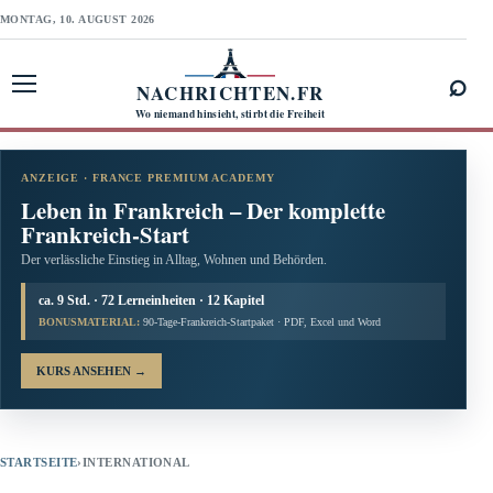
MONTAG, 10. AUGUST 2026
⌕
NACHRICHTEN.FR
Menü öffnen
Wo niemand hinsieht, stirbt die Freiheit
ANZEIGE · FRANCE PREMIUM ACADEMY
Leben in Frankreich – Der komplette
Frankreich-Start
Der verlässliche Einstieg in Alltag, Wohnen und Behörden.
ca. 9 Std. · 72 Lerneinheiten · 12 Kapitel
BONUSMATERIAL:
90-Tage-Frankreich-Startpaket · PDF, Excel und Word
KURS ANSEHEN
→
STARTSEITE
›
INTERNATIONAL