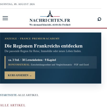
SONNTAG, 09. AUGUST 2026
⌕
NACHRICHTEN.FR
Menü öffnen
Wo niemand hinsieht, stirbt die Freiheit
ANZEIGE · FRANCE PREMIUM ACADEMY
Die Regionen Frankreichs entdecken
Die passende Region für Reise, Immobilie oder neues Leben finden.
ca. 3 Std. · 38 Lerneinheiten · 9 Kapitel
BONUSMATERIAL:
Entscheidungsordner und Vergleichsmatrix · PDF und Excel
KURS ANSEHEN
→
STARTSEITE
›
ALLE ARTIKEL
ALLE ARTIKEL