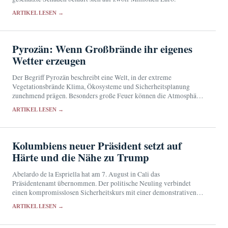
ARTIKEL LESEN →
Pyrozän: Wenn Großbrände ihr eigenes
Wetter erzeugen
Der Begriff Pyrozän beschreibt eine Welt, in der extreme
Vegetationsbrände Klima, Ökosysteme und Sicherheitsplanung
zunehmend prägen. Besonders große Feuer können die Atmosphäre
so stark beeinflussen, dass gefährliche Brandwolken, Böen und neue
ARTIKEL LESEN →
Zündherde entstehen.
Kolumbiens neuer Präsident setzt auf
Härte und die Nähe zu Trump
Abelardo de la Espriella hat am 7. August in Cali das
Präsidentenamt übernommen. Der politische Neuling verbindet
einen kompromisslosen Sicherheitskurs mit einer demonstrativen
Annäherung an US-Präsident Donald Trump.
ARTIKEL LESEN →