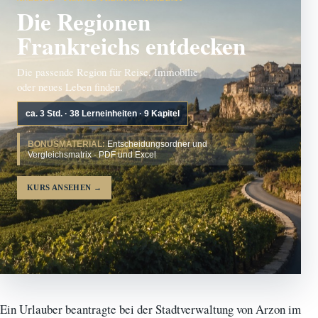
Die Regionen
Frankreichs entdecken
Die passende Region für Reise, Immobilie
oder neues Leben finden.
ca. 3 Std. · 38 Lerneinheiten · 9 Kapitel
BONUSMATERIAL:
Entscheidungsordner und
Vergleichsmatrix · PDF und Excel
KURS ANSEHEN
→
Ein Urlauber beantragte bei der Stadtverwaltung von Arzon im