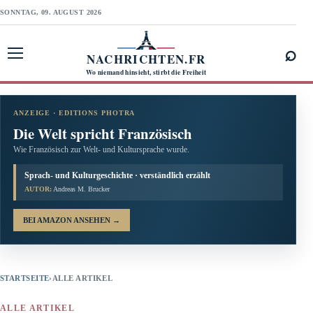
SONNTAG, 09. AUGUST 2026
⌕
NACHRICHTEN.FR
Menü öffnen
Wo niemand hinsieht, stirbt die Freiheit
ANZEIGE · EDITIONS PHOTRA
Die Welt spricht Französisch
Wie Französisch zur Welt- und Kultursprache wurde.
Sprach- und Kulturgeschichte · verständlich erzählt
AUTOR:
Andreas M. Brucker
BEI AMAZON ANSEHEN
→
STARTSEITE
›
ALLE ARTIKEL
ALLE ARTIKEL