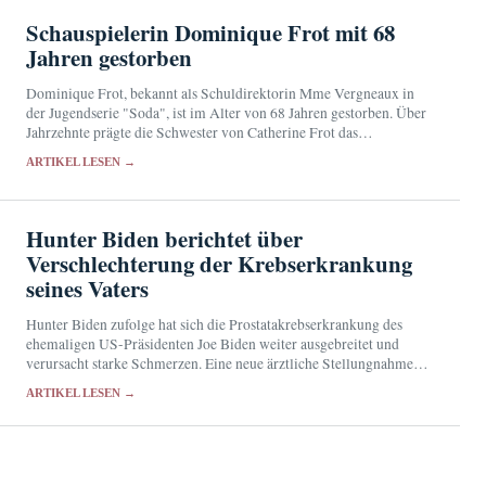
Schauspielerin Dominique Frot mit 68
Jahren gestorben
Dominique Frot, bekannt als Schuldirektorin Mme Vergneaux in
der Jugendserie "Soda", ist im Alter von 68 Jahren gestorben. Über
Jahrzehnte prägte die Schwester von Catherine Frot das
französische Kino und Fernsehen mit markanten Nebenrollen.
ARTIKEL LESEN →
Hunter Biden berichtet über
Verschlechterung der Krebserkrankung
seines Vaters
Hunter Biden zufolge hat sich die Prostatakrebserkrankung des
ehemaligen US-Präsidenten Joe Biden weiter ausgebreitet und
verursacht starke Schmerzen. Eine neue ärztliche Stellungnahme
liegt bislang nicht vor.
ARTIKEL LESEN →