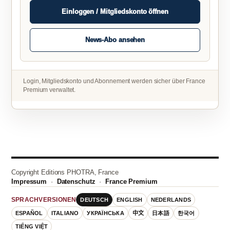
Einloggen / Mitgliedskonto öffnen
News-Abo ansehen
Login, Mitgliedskonto und Abonnement werden sicher über France
Premium verwaltet.
Copyright Editions PHOTRA, France
Impressum
·
Datenschutz
·
France Premium
DEUTSCH
ENGLISH
NEDERLANDS
SPRACHVERSIONEN
ESPAÑOL
ITALIANO
УКРАЇНСЬКА
中文
日本語
한국어
TIẾNG VIỆT