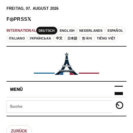
FREITAG, 07. AUGUST 2026
F
◎
P
RSS
𝕏
DEUTSCH
ENGLISH
NEDERLANDS
ESPAÑOL
INTERNATIONAL
ITALIANO
УКРАЇНСЬКА
中文
日本語
한국어
TIẾNG VIỆT
MENÜ
ZURÜCK