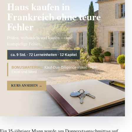
Haus kaufen in
Frankreich ohne teure
Fehler
Prüfen, verhandeln und kaufen – ohne
kostspielige Fehler.
ca. 9 Std. · 72 Lerneinheiten · 12 Kapitel
BONUSMATERIAL:
Kauf-Due-Diligence-Paket · PDF,
Excel und Word
KURS ANSEHEN
→
Ein 35-jähriger Mann wurde am Donnerstagnachmittag auf