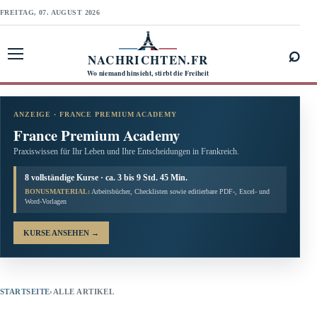
FREITAG, 07. AUGUST 2026
⌕
NACHRICHTEN.FR
Menü öffnen
Wo niemand hinsieht, stirbt die Freiheit
ANZEIGE · FRANCE PREMIUM ACADEMY
France Premium Academy
Praxiswissen für Ihr Leben und Ihre Entscheidungen in Frankreich.
8 vollständige Kurse · ca. 3 bis 9 Std. 45 Min.
BONUSMATERIAL:
Arbeitsbücher, Checklisten sowie editierbare PDF-, Excel- und
Word-Vorlagen
KURSE ANSEHEN
→
STARTSEITE
›
ALLE ARTIKEL