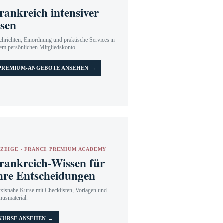
rankreich intensiver
esen
hrichten, Einordnung und praktische Services in
em persönlichen Mitgliedskonto.
PREMIUM-ANGEBOTE ANSEHEN →
ZEIGE · FRANCE PREMIUM ACADEMY
rankreich-Wissen für
hre Entscheidungen
axisnahe Kurse mit Checklisten, Vorlagen und
nusmaterial.
KURSE ANSEHEN →