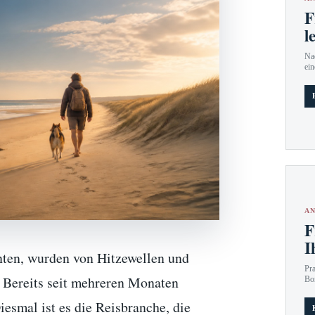
F
l
Nac
ein
AN
F
I
nten, wurden von Hitzewellen und
Pr
. Bereits seit mehreren Monaten
Bo
esmal ist es die Reisbranche, die