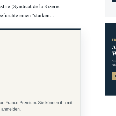
trie (Syndicat de la Rizerie
efürchte einen "starken…
F
A
W
Mit
erh
von France Premium. Sie können ihn mit
g anmelden.