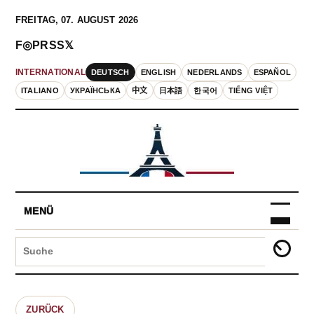
FREITAG, 07. AUGUST 2026
F
◎
P
RSS
𝕏
DEUTSCH
ENGLISH
NEDERLANDS
ESPAÑOL
INTERNATIONAL
ITALIANO
УКРАЇНСЬКА
中文
日本語
한국어
TIẾNG VIỆT
MENÜ
ZURÜCK