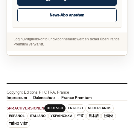
News-Abo ansehen
Login, Mitgliedskonto und Abonnement werden sicher über France
Premium verwaltet.
Copyright Editions PHOTRA, France
Impressum
·
Datenschutz
·
France Premium
DEUTSCH
ENGLISH
NEDERLANDS
SPRACHVERSIONEN
ESPAÑOL
ITALIANO
УКРАЇНСЬКА
中文
日本語
한국어
TIẾNG VIỆT