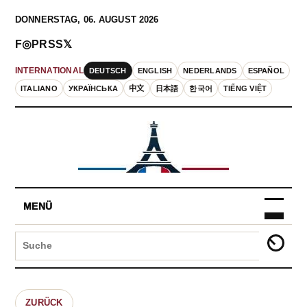
DONNERSTAG, 06. AUGUST 2026
F
◎
P
RSS
𝕏
DEUTSCH
ENGLISH
NEDERLANDS
ESPAÑOL
INTERNATIONAL
ITALIANO
УКРАЇНСЬКА
中文
日本語
한국어
TIẾNG VIỆT
MENÜ
ZURÜCK