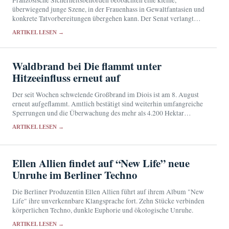
überwiegend junge Szene, in der Frauenhass in Gewaltfantasien und
konkrete Tatvorbereitungen übergehen kann. Der Senat verlangt
eine engere Zusammenarbeit von Schulen, Justiz und
ARTIKEL LESEN →
Nachrichtendiensten.
Waldbrand bei Die flammt unter
Hitzeeinfluss erneut auf
Der seit Wochen schwelende Großbrand im Diois ist am 8. August
erneut aufgeflammt. Amtlich bestätigt sind weiterhin umfangreiche
Sperrungen und die Überwachung des mehr als 4.200 Hektar
großen Brandgebiets.
ARTIKEL LESEN →
Ellen Allien findet auf “New Life” neue
Unruhe im Berliner Techno
Die Berliner Produzentin Ellen Allien führt auf ihrem Album "New
Life" ihre unverkennbare Klangsprache fort. Zehn Stücke verbinden
körperlichen Techno, dunkle Euphorie und ökologische Unruhe.
ARTIKEL LESEN →