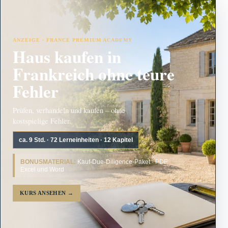
ANZEIGE · FRANCE PREMIUM ACADEMY
Haus kaufen in
Frankreich ohne teure
Fehler
Prüfen, verhandeln und kaufen – ohne
kostspielige Fehler.
ca. 9 Std. · 72 Lerneinheiten · 12 Kapitel
BONUSMATERIAL:
Kauf-Due-Diligence-Paket · PDF,
Excel und Word
KURS ANSEHEN
→