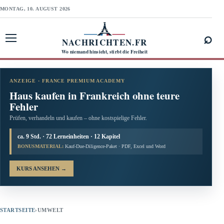
MONTAG, 10. AUGUST 2026
⌕
NACHRICHTEN.FR
Menü öffnen
Wo niemand hinsieht, stirbt die Freiheit
ANZEIGE · FRANCE PREMIUM ACADEMY
Haus kaufen in Frankreich ohne teure
Fehler
Prüfen, verhandeln und kaufen – ohne kostspielige Fehler.
ca. 9 Std. · 72 Lerneinheiten · 12 Kapitel
BONUSMATERIAL:
Kauf-Due-Diligence-Paket · PDF, Excel und Word
KURS ANSEHEN
→
STARTSEITE
›
UMWELT