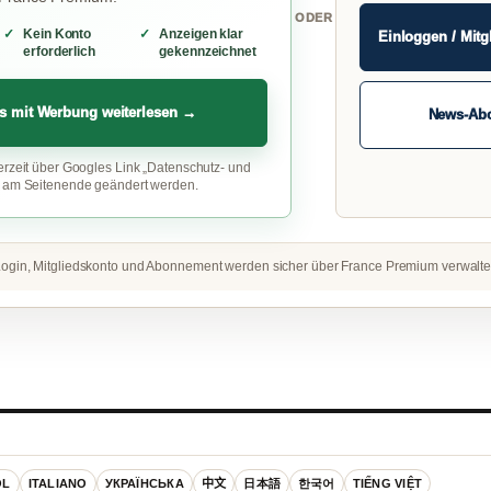
ODER
Kein Konto
Anzeigen klar
Einloggen / Mitg
erforderlich
gekennzeichnet
s mit Werbung weiterlesen →
News-Ab
erzeit über Googles Link „Datenschutz- und
“ am Seitenende geändert werden.
ogin, Mitgliedskonto und Abonnement werden sicher über France Premium verwalte
OL
ITALIANO
УКРАЇНСЬКА
中文
日本語
한국어
TIẾNG VIỆT