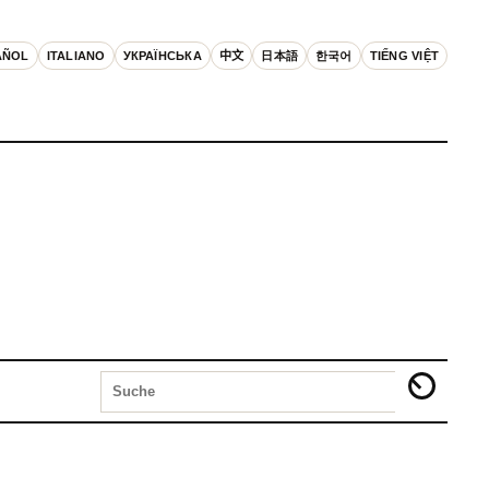
AÑOL
ITALIANO
УКРАЇНСЬКА
中文
日本語
한국어
TIẾNG VIỆT