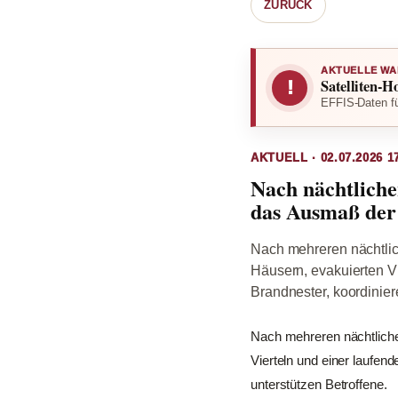
ZURÜCK
AKTUELLE WA
Satelliten-H
!
EFFIS-Daten fü
AKTUELL · 02.07.2026 1
Nach nächtlich
das Ausmaß der
Nach mehreren nächtli
Häusern, evakuierten V
Brandnester, koordinier
Nach mehreren nächtlich
Vierteln und einer laufen
unterstützen Betroffene.