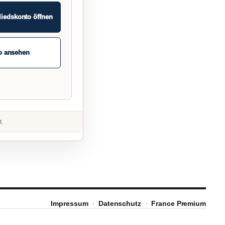
liedskonto öffnen
o ansehen
t.
Impressum
·
Datenschutz
·
France Premium