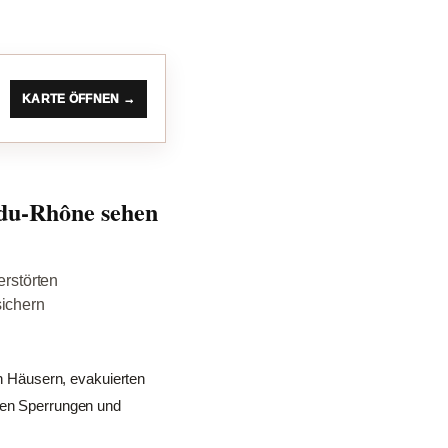
KARTE ÖFFNEN →
du‑Rhône sehen
rstörten
sichern
 Häusern, evakuierten
eren Sperrungen und